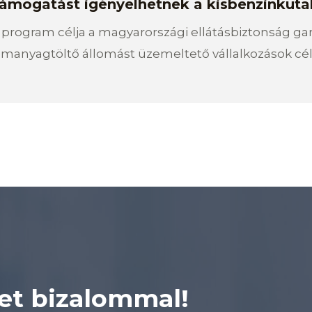
ámogatást igényelhetnek a kisbenzinkuta
program célja a magyarországi ellátásbiztonság gar
manyagtöltő állomást üzemeltető vállalkozások cél
et bizalommal!