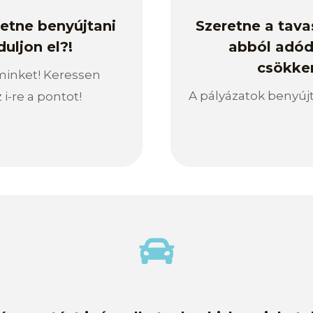
retne benyújtani
Szeretne a tava
uljon el?!
abból adód
csökken
 minket! Keressen
A pályázatok benyújth
i-re a pontot!